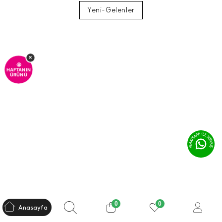
Yeni-Gelenler
×
🤩
HAFTANIN
ÜRÜNÜ
0
0
Anasayfa