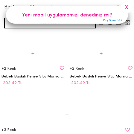
Beslenme Aksesuarları
9
Adet
X
Yeni mobil uygulamamızı denediniz mi?
Play Store >>>
FILTRELER
+
2
Renk
+
2
Renk
Bebek Baskılı Penye 3`Lü Mama Önlüğü - 5001
Bebek Baskılı Penye 3`Lü Mama Önlüğü - 5001
202,49
TL
202,49
TL
+
3
Renk