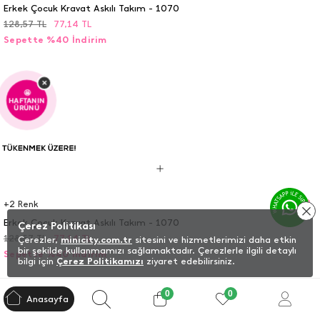
Erkek Çocuk Kravat Askılı Takım - 1070
128,57
TL
77,14
TL
Sepette %40 İndirim
×
🤩
HAFTANIN
ÜRÜNÜ
+
2
Renk
Erkek Çocuk Kravat Askılı Takım - 1070
Çerez Politikası
128,57
TL
77,14
TL
Çerezler,
minicity.com.tr
sitesini ve hizmetlerimizi daha etkin
bir şekilde kullanmamızı sağlamaktadır. Çerezlerle ilgili detaylı
Sepette %40 İndirim
bilgi için
Çerez Politikamızı
ziyaret edebilirsiniz.
0
0
Anasayfa