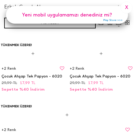
Erkek Çocuk Aksesuar
4
Adet
X
Yeni mobil uygulamamızı denediniz mi?
Play Store >>>
FILTRELER
+
2
Renk
+
2
Renk
Çocuk Ahşap Tek Papyon - 6020
Çocuk Ahşap Tek Papyon - 6020
29,99
TL
17,99
TL
29,99
TL
17,99
TL
Sepette %40 İndirim
Sepette %40 İndirim
+
2
Renk