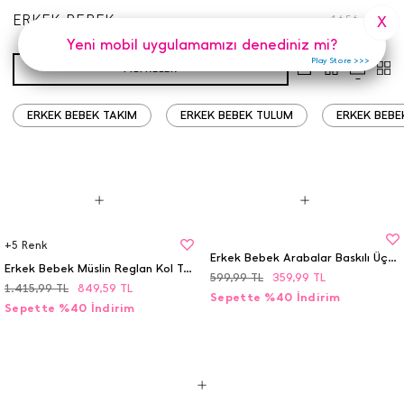
ERKEK BEBEK
1656
Adet
X
Yeni mobil uygulamamızı denediniz mi?
Play Store >>>
FILTRELER
ERKEK BEBEK TAKIM
ERKEK BEBEK TULUM
ERKEK BEBE
+
5
Renk
Erkek Bebek Arabalar Baskılı Üçlü Takım - 1227 ( 3-9 Ay)
Erkek Bebek Müslin Reglan Kol Takım - 989 (9-18 Ay)
599,99
TL
359,99
TL
1.415,99
TL
849,59
TL
Sepette %40 İndirim
Sepette %40 İndirim