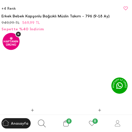
+
4
Renk
Erkek Bebek Kapşonlu Bağcıklı Müslin Takım - 796 (9-18 Ay)
949,99
TL
569,99
TL
Sepette %40 İndirim
×
🤩
HAFTANIN
ÜRÜNÜ
0
0
Anasayfa
+
4
Renk
+
4
Renk