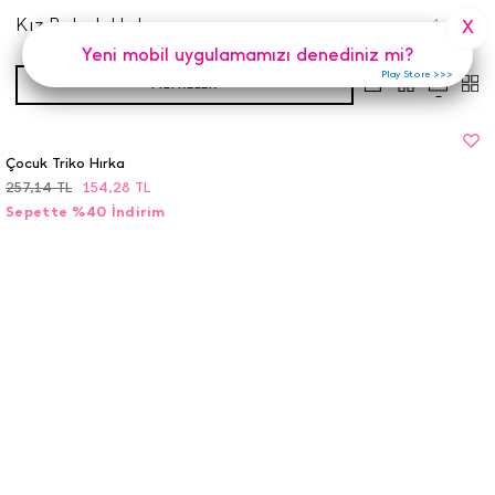
Kız Bebek Hırka
1
Adet
X
Yeni mobil uygulamamızı denediniz mi?
Play Store >>>
FILTRELER
Çocuk Triko Hırka
257,14
TL
154,28
TL
Sepette %40 İndirim