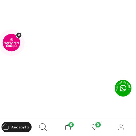
×
🤩
HAFTANIN
ÜRÜNÜ
0
0
Anasayfa