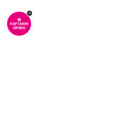
×
🤩
HAFTANIN
ÜRÜNÜ
%100 MÜŞTERİ
KOLAY 
MEMNUNİYETİ
MÜŞTERI HIZMETLERI
0850 259 01 10
Kurumsal
Hakkımızda