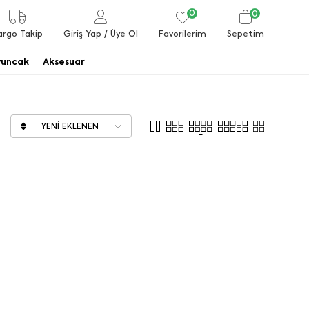
0
0
Favorilerim
argo Takip
Giriş Yap
/ Üye Ol
Sepetim
uncak
Aksesuar
YENI EKLENEN