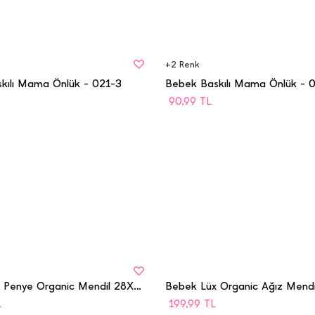
BEDEN
STD
+
2
Renk
kılı Mama Önlük - 021-3
Bebek Baskılı Mama Önlük - 
90,99
TL
BEDEN
STD
Bebek Lüx Penye Organic Mendil 28X28 - 1074
L
199,99
TL