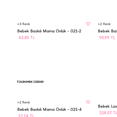
BEDEN
BEDEN
STD
STD
+
3
Renk
+
2
Renk
Bebek Baskılı Mama Önlük - 021-2
Bebek Bas
42,85
TL
90,99
TL
BEDEN
BEDEN
Tükenmek
STD
STD
Üzere
+
2
Renk
Bebek Baskılı Mama Önlük - 021-4
228,57
T
57,14
TL