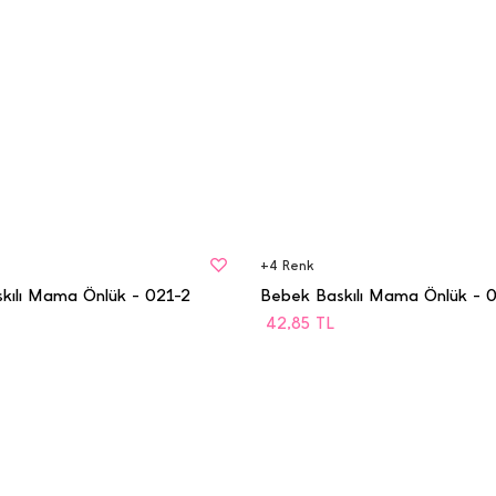
BEDEN
Gelince haber
STD
ver.
+
4
Renk
kılı Mama Önlük - 021-2
Bebek Baskılı Mama Önlük - 
42,85
TL