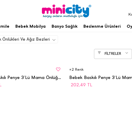
K
mile
Bebek Mobilya
Banyo Sağlık
Beslenme Ürünleri
Oy
 Önlükleri Ve Ağız Bezleri
FİLTRELER
BEDEN
STD
+
2
Renk
Bebek Baskılı Penye 3`Lü Mama Önlüğü - 5001
L
202,49
TL