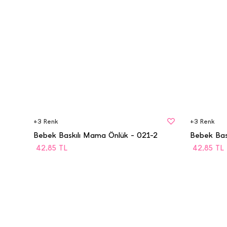
BEDEN
BEDEN
STD
STD
+
3
Renk
+
3
Renk
Bebek Baskılı Mama Önlük - 021-2
Bebek Bas
42,85
TL
42,85
TL