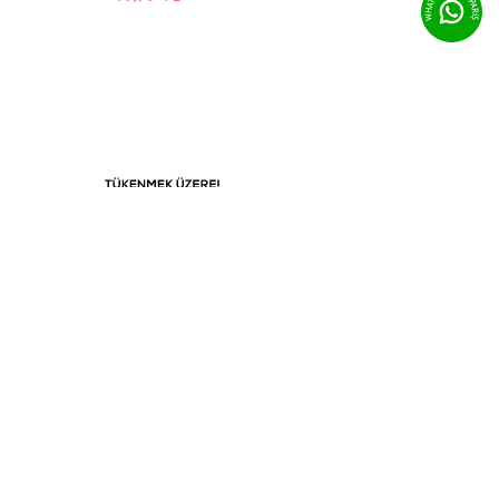
BEDEN
Tükenmek
STD
Üzere
 GÜNÜ İÇİNDE
KAPIDA ÖDEME
+
4
Renk
O
NAKİT/KREDİ KARTI
021-1
Bebek Baskılı Mama Önlük - 021-1
42,85
TL
Politikalarımız
Kullanıcı Sözleşmesi