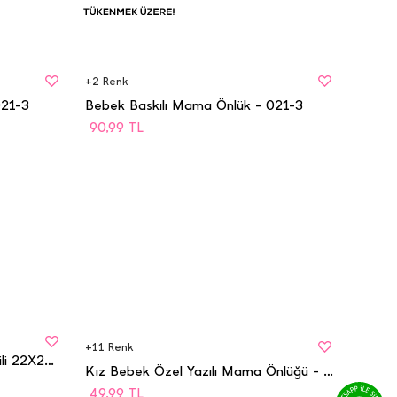
BEDEN
Tükenmek
STD
Üzere
+
2
Renk
021-3
Bebek Baskılı Mama Önlük - 021-3
90,99
TL
BEDEN
STD
+
11
Renk
Bebek Lüx Organic Ağız Mendili 22X22 - 1079
Kız Bebek Özel Yazılı Mama Önlüğü - 6595
49,99
TL