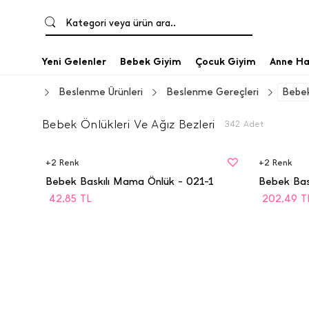
Kategori veya ürün ara..
Yeni Gelenler
Bebek Giyim
Çocuk Giyim
Anne Ha
Beslenme Ürünleri
Beslenme Gereçleri
Bebek
Bebek Önlükleri Ve Ağız Bezleri
342
Adet
BEDEN
BEDEN
STD
STD
+
2
Renk
+
2
Renk
Bebek Baskılı Mama Önlük - 021-1
42,85
TL
202,49
T