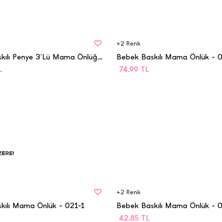
BEDEN
STD
+
2
Renk
Bebek Baskılı Penye 3`Lü Mama Önlüğü - 5001
Bebek Baskılı Mama Önlük - 
L
74,99
TL
BEDEN
kenmek
STD
ere
+
2
Renk
kılı Mama Önlük - 021-1
Bebek Baskılı Mama Önlük - 
42,85
TL