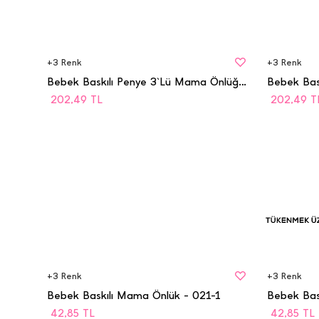
BEDEN
BEDEN
STD
STD
+
3
Renk
+
3
Renk
Bebek Baskılı Penye 3`Lü Mama Önlüğü - 5001
202,49
TL
202,49
T
BEDEN
BEDEN
Tü
STD
STD
Üz
+
3
Renk
+
3
Renk
Bebek Baskılı Mama Önlük - 021-1
Bebek Bas
42,85
TL
42,85
TL