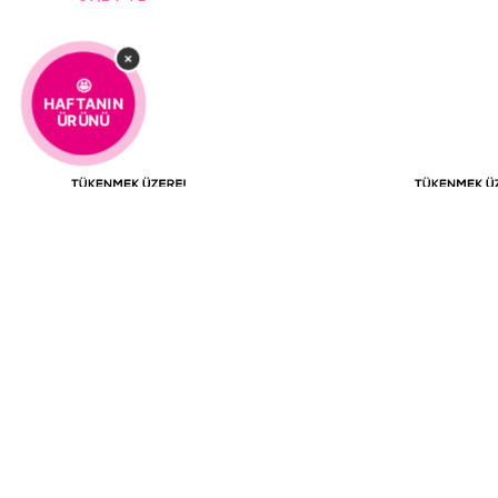
×
🤩
HAFTANIN
ÜRÜNÜ
BEDEN
BEDEN
Gelince haber
Geli
STD
STD
Tükenmek Üzere
Tük
ver.
%100 MÜŞTERİ
KOLAY 
+
2
Renk
+
2
Renk
MEMNUNİYETİ
Bebek Baskılı Mama Önlük - 021-1
Bebek Bas
42,85
TL
42,85
TL
MÜŞTERI HIZMETLERI
0850 259 01 10
Kurumsal
Hakkımızda