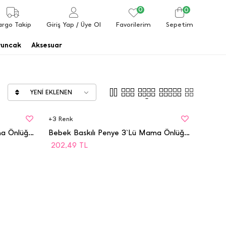
0
0
Favorilerim
argo Takip
Giriş Yap
/ Üye Ol
Sepetim
uncak
Aksesuar
YENI EKLENEN
BEDEN
STD
+
3
Renk
Bebek Baskılı Penye 3`Lü Mama Önlüğü - 5001
Bebek Baskılı Penye 3`Lü Mama Önlüğü - 5001
202,49
TL