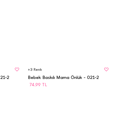
BEDEN
STD
+
3
Renk
021-2
Bebek Baskılı Mama Önlük - 021-2
74,99
TL