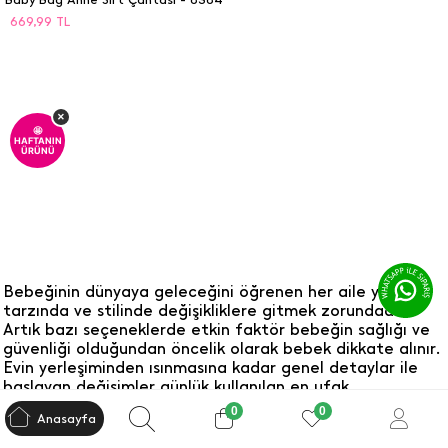
669,99
TL
×
🤩
HAFTANIN
ÜRÜNÜ
Bebeğinin dünyaya geleceğini öğrenen her aile yaşam
tarzında ve stilinde değişikliklere gitmek zorundadır.
Artık bazı seçeneklerde etkin faktör bebeğin sağlığı ve
güvenliği olduğundan öncelik olarak bebek dikkate alınır.
Evin yerleşiminden ısınmasına kadar genel detaylar ile
başlayan değişimler günlük kullanılan en ufak
malzemelere kadar sirayet eder. Bebek doğmadan
0
0
Anasayfa
önceki hamilelik döneminde öncelik annenin sağlığı
olarak başlar. Annenin uyuduğu yerden yürüyüp çıkmasına