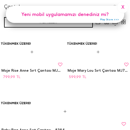
Çantalar
3
Adet
X
Yeni mobil uygulamamızı denediniz mi?
Play Store >>>
FILTRELER
Moje Rise Anne Sırt Çantası MJ702
Moje Mary Lou Sırt Çantası MJ701
799,99
TL
599,99
TL
Baby Bag Anne Sırt Çantası - 8384