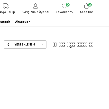
0
0
Favorilerim
argo Takip
Giriş Yap
/ Üye Ol
Sepetim
uncak
Aksesuar
YENI EKLENEN