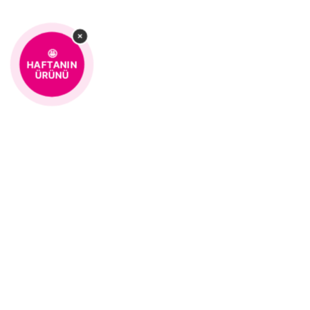
×
🤩
HAFTANIN
ÜRÜNÜ
%100 MÜŞTERİ
KOLAY 
MEMNUNİYETİ
MÜŞTERI HIZMETLERI
0850 259 01 10
Kurumsal
Hakkımızda