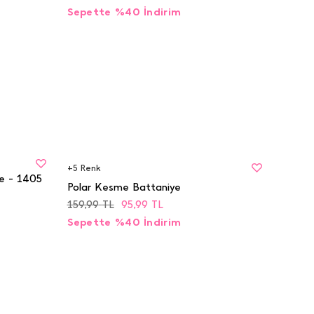
Sepette %40 İndirim
BEDEN
STD
+
5
Renk
e - 1405
Polar Kesme Battaniye
159,99
TL
95,99
TL
Sepette %40 İndirim