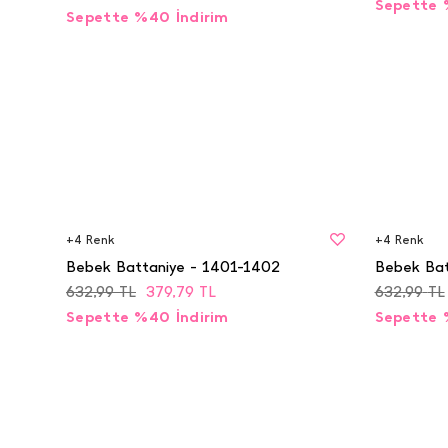
Sepette 
Sepette %40 İndirim
BEDEN
BEDEN
STD
STD
+
4
Renk
+
4
Renk
Bebek Battaniye - 1401-1402
Bebek Bat
632,99
TL
379,79
TL
632,99
TL
Sepette %40 İndirim
Sepette 