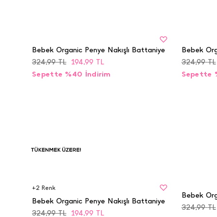
BEDEN
BEDEN
STD
STD
Bebek Organic Penye Nakışlı Battaniye
Bebek Org
324,99
TL
194,99
TL
324,99
TL
Sepette %40 İndirim
Sepette 
BEDEN
BEDEN
Tükenmek
STD
STD
Üzere
+
2
Renk
Bebek Org
Bebek Organic Penye Nakışlı Battaniye
324,99
TL
324,99
TL
194,99
TL