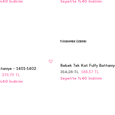
%40 İndirim
Sepette %40 İndirim
BEDEN
Tükenmek
STD
Üzere
Bebek Tek Kat Fulfy Battaniy
taniye - 1401-1402
314,28
TL
188,57
TL
379,79
TL
Sepette %40 İndirim
%40 İndirim