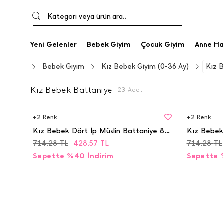
Kategori veya ürün ara..
Yeni Gelenler
Bebek Giyim
Çocuk Giyim
Anne Ha
Bebek Giyim
Kız Bebek Giyim (0-36 Ay)
Kız 
Kız Bebek Battaniye
23
Adet
BEDEN
BEDEN
STD
STD
+
2
Renk
+
2
Renk
Kız Bebek Dört İp Müslin Battaniye 85x100 - 9545
714,28
TL
428,57
TL
714,28
TL
Sepette %40 İndirim
Sepette 