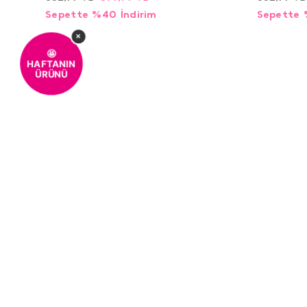
Sepette %40 İndirim
Sepette 
×
🤩
HAFTANIN
ÜRÜNÜ
%100 MÜŞTERİ
KOLAY 
MEMNUNİYETİ
MÜŞTERI HIZMETLERI
0850 259 01 10
Kurumsal
Hakkımızda