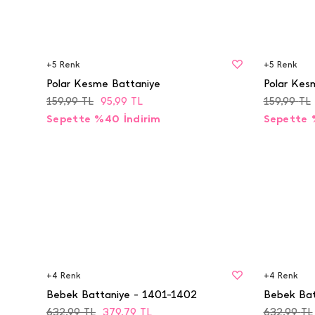
BEDEN
BEDEN
STD
STD
+
5
Renk
+
5
Renk
Polar Kesme Battaniye
Polar Kes
159,99
TL
95,99
TL
159,99
TL
Sepette %40 İndirim
Sepette 
BEDEN
BEDEN
STD
STD
+
4
Renk
+
4
Renk
Bebek Battaniye - 1401-1402
Bebek Bat
632,99
TL
379,79
TL
632,99
TL