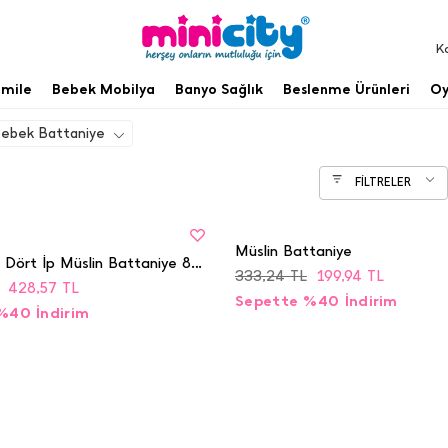
K
mile
Bebek Mobilya
Banyo Sağlık
Beslenme Ürünleri
Oy
Bebek Battaniye
FİLTRELER
BEDEN
Tükenmek
STD
Üzere
Müslin Battaniye
Kız Bebek Dört İp Müslin Battaniye 85x100 - 9545
333,24
TL
199,94
TL
428,57
TL
Sepette %40 İndirim
%40 İndirim