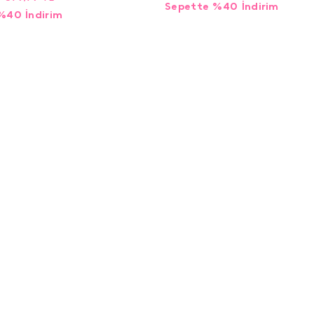
Sepette %40 İndirim
%40 İndirim
GÜVENLİ ALIŞVERİŞ 256B
1-2 İŞ
İADE
SSL
KARG
Yardım
Müşteri Hizmetleri
Sık Sorulan Sorular
Kargo & Teslimat