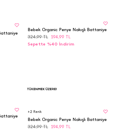
BEDEN
STD
Bebek Organic Penye Nakışlı Battaniye
Battaniye
324,99
TL
194,99
TL
Sepette %40 İndirim
BEDEN
Tükenmek
STD
Üzere
+
2
Renk
Battaniye
Bebek Organic Penye Nakışlı Battaniye
324,99
TL
194,99
TL