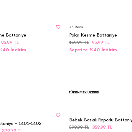
BEDEN
STD
+
5
Renk
me Battaniye
Polar Kesme Battaniye
95,99
TL
159,99
TL
95,99
TL
%40 İndirim
Sepette %40 İndirim
BEDEN
Tükenmek
STD
Üzere
Bebek Baskılı Raporlu Battani
taniye - 1401-1402
599,99
TL
359,99
TL
379,79
TL