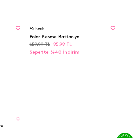
BEDEN
STD
+
5
Renk
Polar Kesme Battaniye
159,99
TL
95,99
TL
Sepette %40 İndirim
ye