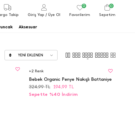
0
0
Favorilerim
argo Takip
Giriş Yap
/ Üye Ol
Sepetim
uncak
Aksesuar
YENI EKLENEN
BEDEN
STD
+
2
Renk
Bebek Organic Penye Nakışlı Battaniye
324,99
TL
194,99
TL
Sepette %40 İndirim