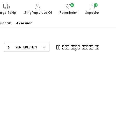
0
0
Favorilerim
argo Takip
Giriş Yap
/ Üye Ol
Sepetim
uncak
Aksesuar
YENI EKLENEN