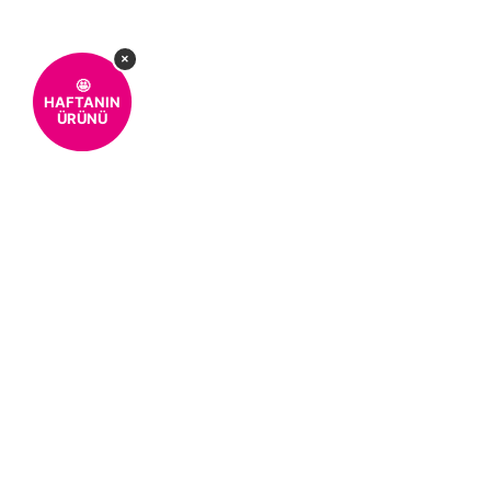
×
🤩
HAFTANIN
ÜRÜNÜ
%100 MÜŞTERİ
KOLAY 
MEMNUNİYETİ
MÜŞTERI HIZMETLERI
0850 259 01 10
Kurumsal
Hakkımızda