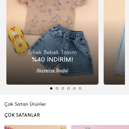
Erkek Bebek Takım
K
%40 İNDİRİM!
Alışverişe Başla!
Çok Satan Ürünler
ÇOK SATANLAR