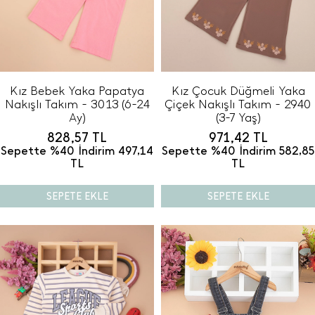
Kız Bebek Yaka Papatya
Kız Çocuk Düğmeli Yaka
Nakışlı Takım - 3013 (6-24
Çiçek Nakışlı Takım - 2940
Ay)
(3-7 Yaş)
828,57
TL
971,42
TL
Sepette %40 İndirim
497,14
Sepette %40 İndirim
582,85
TL
TL
SEPETE EKLE
SEPETE EKLE