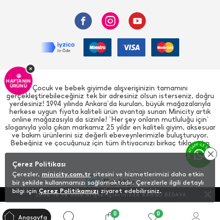
×
🤩
HAFTANIN
ÜRÜNÜ
Çocuk ve bebek giyimde alışverişinizin tamamını
gerçekleştirebileceğiniz tek bir adresiniz olsun isterseniz, doğru
yerdesiniz! 1994 yılında Ankara`da kurulan, büyük mağazalarıyla
herkese uygun fiyata kaliteli ürün avantajı sunan Minicity artık
online mağazasıyla da sizinle! `Her şey onların mutluluğu için`
sloganıyla yola çıkan markamız 25 yıldır en kaliteli giyim, aksesuar
ve bakım ürünlerini siz değerli ebeveynlerimizle buluşturuyor.
Bebeğiniz ve çocuğunuz için tüm ihtiyacınızı birkaç tıkla satın
alabilirsiniz. Yeni doğan giyim ürünlerinden bebek tulumlarına, bebek
bezinden banyo ürünlerine kadar geniş bir ürün yelpazesi sizi
Çerez Politikası
bekliyor. Aldığınız ve alacağınız tüm giyim ürünleri bebeklerin ve
çocukların hassas cildi düşünülerek üretilmiştir. %100 pamuktur ve
Çerezler,
minicity.com.tr
sitesini ve hizmetlerimizi daha etkin
zararlı renklendiriciler içermez. Çocuklarınızın el becerileri ve
bir şekilde kullanmamızı sağlamaktadır. Çerezlerle ilgili detaylı
zihinsel gelişimine destek verecek oyuncak kategorisi de yine en
bilgi için
Çerez Politikamızı
ziyaret edebilirsiniz.
1500 TL ve Üstü Alışverişlerinizde KARGO BEDAVA
uygun fiyatlı ürünleri sizler için bir araya getiriyor. Puzzlelar,
oyuncak araba ve bebekler, akülü arabalar, bisikletler ve çok daha
fazla alternatif sizi bekliyor. Ayrıca bebek arabaları, pusetler,
0
0
Anasayfa