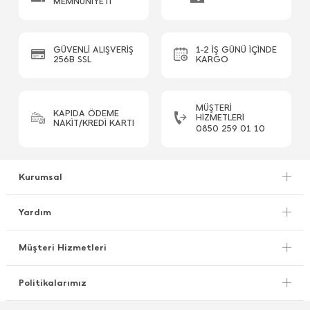
MEMNUNİYETİ
GÜVENLİ ALIŞVERİŞ
1-2 İŞ GÜNÜ İÇİNDE
256B SSL
KARGO
MÜŞTERI
KAPIDA ÖDEME
HIZMETLERI
NAKİT/KREDİ KARTI
0850 259 01 10
Kurumsal
Yardım
Müşteri Hizmetleri
Politikalarımız