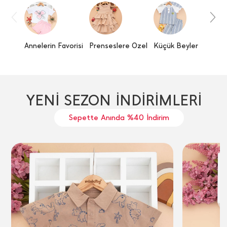
Annelerin Favorisi
Prenseslere Özel
Küçük Beyler
Yumuş
YENİ SEZON İNDİRİMLERİ
Sepette Anında %40 İndirim