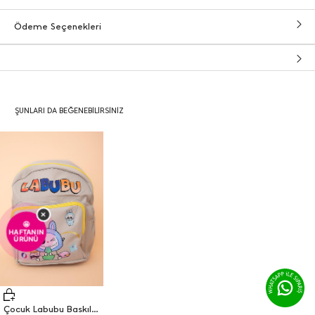
Ödeme Seçenekleri
ŞUNLARI DA BEĞENEBILIRSINIZ
×
🤩
HAFTANIN
ÜRÜNÜ
Çocuk Labubu Baskılı Anaokulu Çantası