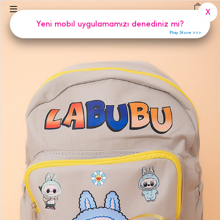
(
0
)
X
Yeni mobil uygulamamızı denediniz mi?
Play Store >>>