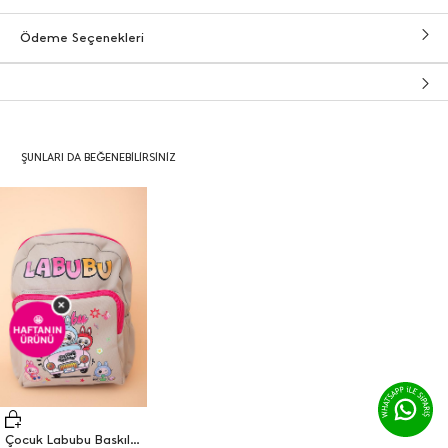
Ödeme Seçenekleri
ŞUNLARI DA BEĞENEBILIRSINIZ
×
🤩
HAFTANIN
ÜRÜNÜ
Çocuk Labubu Baskılı Anaokulu Çantası