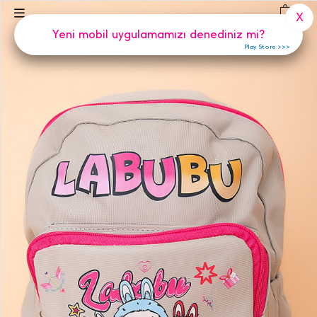
(
0
)
X
Yeni mobil uygulamamızı denediniz mi?
Play Store >>>