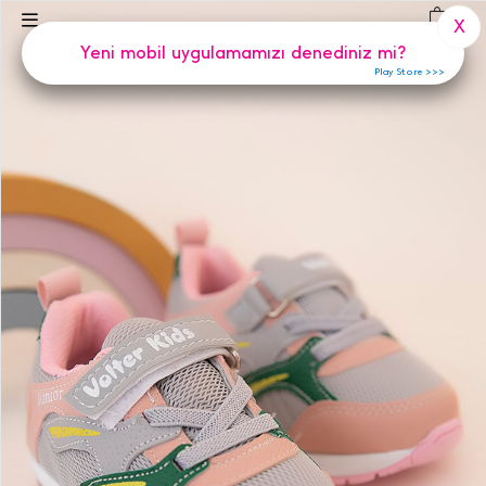
(
0
)
X
Yeni mobil uygulamamızı denediniz mi?
Play Store >>>