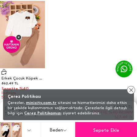
×
🤩
HAFTANIN
ÜRÜNÜ
Erkek Çocuk Köpek Nakışlı Triko Takım (2-8 Yaş)
862,49
TL
Sepette %40
İndirim
Çerez Politikası
517.49 TL
Çerezler,
minicity.com.tr
sitesini ve hizmetlerimizi daha etkin
862,49
TL
bir şekilde kullanmamızı sağlamaktadır. Çerezlerle ilgili detaylı
Erkek Çocuk Köpek Nakışlı Triko
SEPETTE %40 İNDIRIM
bilgi için
Çerez Politikamızı
ziyaret edebilirsiniz.
Takım (2-8 Yaş)
517.49 TL
Sepete Ekle
Beden