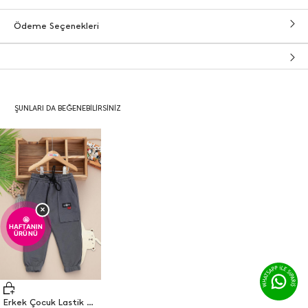
Ödeme Seçenekleri
ŞUNLARI DA BEĞENEBILIRSINIZ
×
🤩
HAFTANIN
ÜRÜNÜ
Erkek Çocuk Lastik Paça 9 Armalı Tek Alt - 24094 (1-4 Yaş)