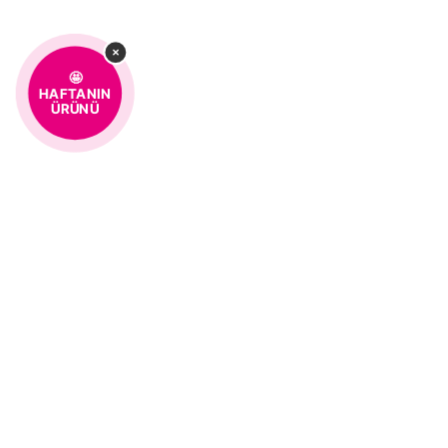
×
🤩
HAFTANIN
ÜRÜNÜ
%100 MÜŞTERİ
KOLAY 
MEMNUNİYETİ
MÜŞTERI HIZMETLERI
0850 259 01 10
Kurumsal
Hakkımızda