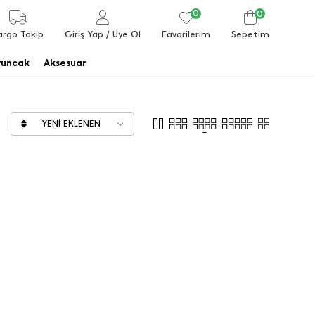
0
0
Favorilerim
argo Takip
Giriş Yap
/ Üye Ol
Sepetim
uncak
Aksesuar
YENI EKLENEN