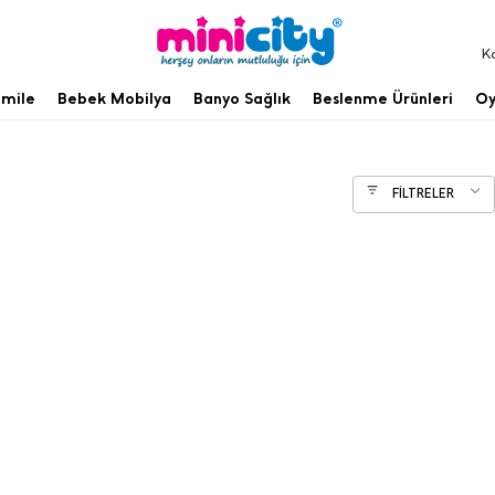
K
mile
Bebek Mobilya
Banyo Sağlık
Beslenme Ürünleri
Oy
FİLTRELER
ılan bir parça da tişörtlerdir. Kız çocuk tişörtleri elbiseler
ok yer edinen parçalar kız çocuk tişörtleridir. Çok fazla ku
rçok kumaş ve modelde bulabilir dilediğinizi satın alabilirs
kla kullanılır. Burada hem açık renk hem ince kumaşlar ter
arının değişmez giysileridir. Özellikle şortlarla birlikte sıklı
ocuk tişörtleri sıcaktan bunalan çocuklar için rahatlıkla te
inde çocuklarımız için hem ergonomik hem de konforlu alter
 ve ailelerin kişisel tercihlere göre değişebilir. Kız çocuk ti
llerden oluşur. Bu tip ürünlerin tercihinde kalıplaşmış te
dir. Bundan sebep çeşitli kriterler sayesinde doğru tercihl
n vücut anatomisi ve boy ölçüleri gelir. Bunlara uygun olma
z. Aileler yanlarında muhakkak yedek tişörtü taşımaları ger