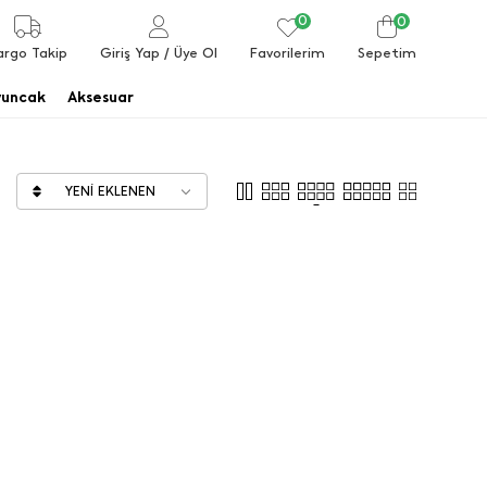
0
0
Favorilerim
argo Takip
Giriş Yap
/ Üye Ol
Sepetim
uncak
Aksesuar
YENI EKLENEN
in içine, etek, pantolon, kapri ve şortların üstüne
llanım alanı olduğundan ve çocuklar çok sık kıyafet
iniz. Kız çocuk tişörtleri yaz aylarının
cih edilmektedir. Genelde çeşitli renk ve modelleri
kla kullanılır. Çocuklarımızın üstlerine
rcih edilebilecektir. Kız çocuk tişörtleri ferah ve
natifler üretilmektedir. Aileler kız çocuk
şörtleri, esas olan konu kolaylıkla değiştirilebilir.
rcihlerin dışına da çıkılmaktadır. Kız çocuk
er yapılabilecektir. Göz önünde bulundurması
sı en önemli tercih kriterlerinden ikisidir. Bu
eklidir. Çünkü çocuklar bazı yaşlarda çok