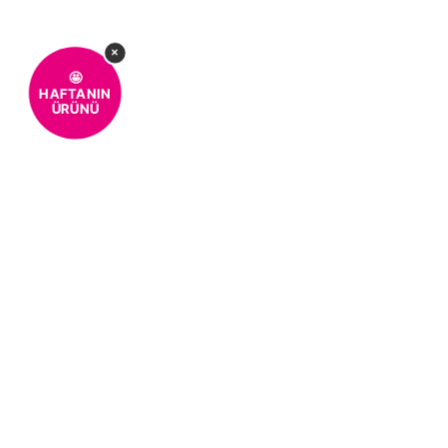
×
🤩
HAFTANIN
ÜRÜNÜ
%100 MÜŞTERİ
KOLAY 
MEMNUNİYETİ
MÜŞTERI HIZMETLERI
0850 259 01 10
Kurumsal
Hakkımızda