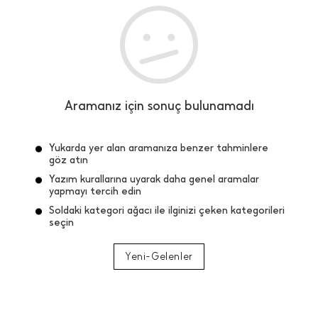
de çocuklarımızın üstünü çok sık değiştiririz. Hasta olmama
 mantıklı bir harekettir. Aslında yedek tişörtlerin yanında,
değişen bir eşofman satın alınacaksa da kaliteli ürünler tesp
Aramanız için sonuç bulunamadı
Yukarda yer alan aramanıza benzer tahminlere
göz atın
Yazım kurallarına uyarak daha genel aramalar
yapmayı tercih edin
Soldaki kategori ağacı ile ilginizi çeken kategorileri
seçin
Yeni-Gelenler