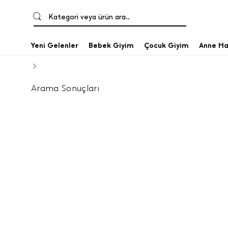
Kategori veya ürün ara..
Yeni Gelenler
Bebek Giyim
Çocuk Giyim
Anne Ha
Arama Sonuçları
Özellikle ilkbahar ve yaz aylarında çok fazla kullan
rahatlıkla kullanılabilir. Kuşkusuz dolaplarda en ç
değiştirdiğinden en çok ihtiyaç duyulan parçadır. Bi
vazgeçilmezidir. Çok sıcak olan bölgelerde rahatlı
aileler belirlemektedir. Kız çocuk tişörtleri, yaz ayl
giyebilecekleri tamamlayıcı bir kombin eşidir. Kız ç
ter üreten kumaşlardan üretilmelidir. Bunun sayes
tişörtleri modellerinde, çocukları cinsiyet, yaş grubu
Çok sık yıkanabilen aynı zamanda da ergonomik mode
tişörtleri için en doğru tercihi yapabilmek önemli
gereken en önemli faktörlerin başında çocuklarımızı
ölçüleri kullanmaksızın sağlıklı bir seçim yapılama