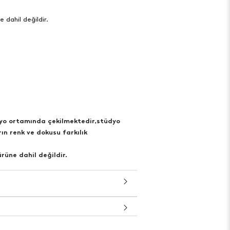
e dahil değildir.
dyo ortamında çekilmektedir,stüdyo
ın renk ve dokusu farkılık
rüne dahil değildir.