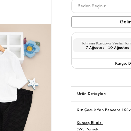
Beden Seçiniz
4 YAŞ
Geli
5 YAŞ
Tahmini Kargoya Veriliş Tari
6 YAŞ
7 Ağustos - 10 Ağustos
7 YAŞ
Kargo, D
8 YAŞ
Kargo
Ürün Detayları
Kız Çocuk Yan Pencereli Süv
Kumaş Bilgisi
%95 Pamuk