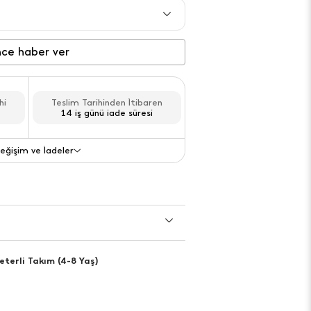
Gelince haber ver
nce haber ver
Gelince haber ver
hi
Teslim Tarihinden İtibaren
Gelince haber ver
14 iş günü iade süresi
Gelince haber ver
eğişim ve İadeler
Gelince haber ver
Değişim ve İade
eterli Takım (4-8 Yaş)