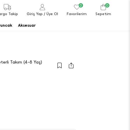
0
0
argo Takip
Giriş Yap
/ Üye Ol
Favorilerim
Sepetim
uncak
Aksesuar
terli Takım (4-8 Yaş)
a