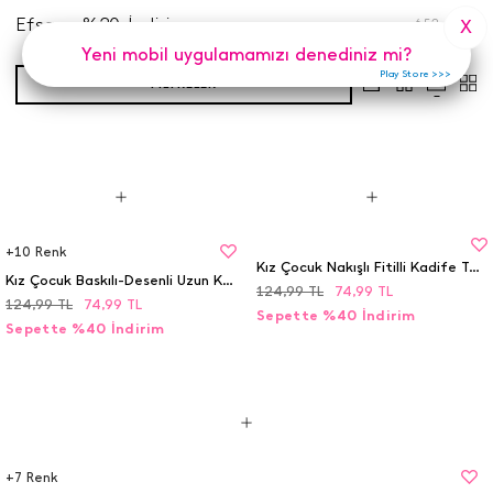
Efsane %20 İndirim
652
Adet
X
Yeni mobil uygulamamızı denediniz mi?
Play Store >>>
FILTRELER
+
10
Renk
Kız Çocuk Nakışlı Fitilli Kadife Tayt - 25546 (7-11 Yaş)
Kız Çocuk Baskılı-Desenli Uzun Kol Body - (7-11 Yaş)
124,99
TL
74,99
TL
124,99
TL
74,99
TL
Sepette %40 İndirim
Sepette %40 İndirim
+
7
Renk