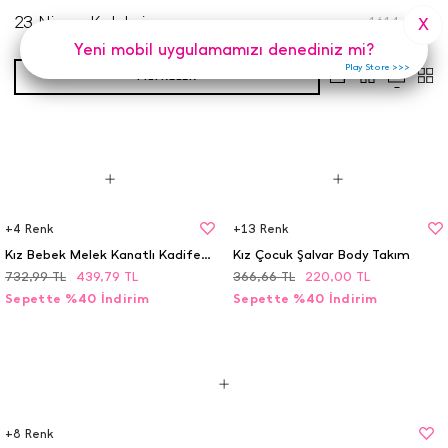
23 Nisan Koleksiyonu
1614
Adet
X
Yeni mobil uygulamamızı denediniz mi?
Play Store >>>
FILTRELER
+
4
Renk
+
13
Renk
Kız Bebek Melek Kanatlı Kadife Jile - 1184 (9-24 Ay)
Kız Çocuk Şalvar Body Takım
732,99
TL
439,79
TL
366,66
TL
220,00
TL
Sepette %40 İndirim
Sepette %40 İndirim
+
8
Renk