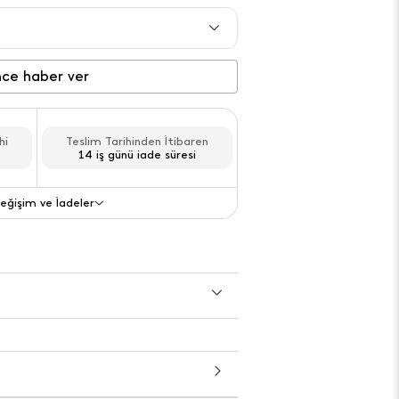
Gelince haber ver
nce haber ver
Gelince haber ver
hi
Teslim Tarihinden İtibaren
Gelince haber ver
14 iş günü iade süresi
Gelince haber ver
eğişim ve İadeler
Değişim ve İade