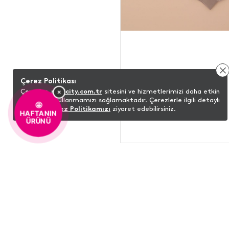
Çerez Politikası
×
Çerezler,
minicity.com.tr
sitesini ve hizmetlerimizi daha etkin
bir şekilde kullanmamızı sağlamaktadır. Çerezlerle ilgili detaylı
🤩
bilgi için
Çerez Politikamızı
ziyaret edebilirsiniz.
HAFTANIN
ÜRÜNÜ
ŞUNLARI DA BEĞENEBILIRSINIZ