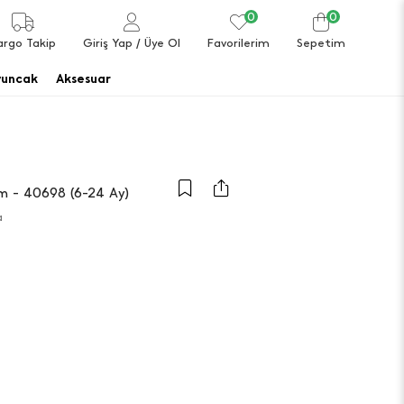
0
0
argo Takip
Giriş Yap
/ Üye Ol
Favorilerim
Sepetim
uncak
Aksesuar
ım - 40698 (6-24 Ay)
a