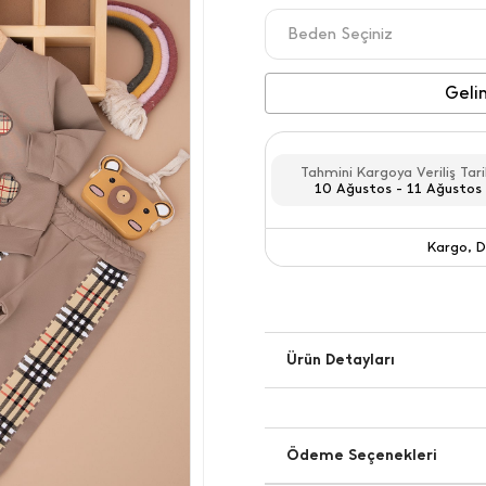
Beden Seçiniz
6-9 AY
Geli
9-12 AY
Tahmini Kargoya Veriliş Tari
12-18 AY
10 Ağustos - 11 Ağustos
18-24 AY
Kargo, D
Kargo
Ürün Detayları
Ödeme Seçenekleri