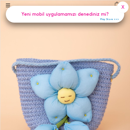
(
0
)
X
Yeni mobil uygulamamızı denediniz mi?
Play Store >>>