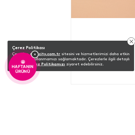
Çerez Politikası
×
Çerezler,
minicity.com.tr
sitesini ve hizmetlerimizi daha etkin
bir şekilde kullanmamızı sağlamaktadır. Çerezlerle ilgili detaylı
🤩
bilgi için
Çerez Politikamızı
ziyaret edebilirsiniz.
HAFTANIN
ÜRÜNÜ
ŞUNLARI DA BEĞENEBILIRSINIZ