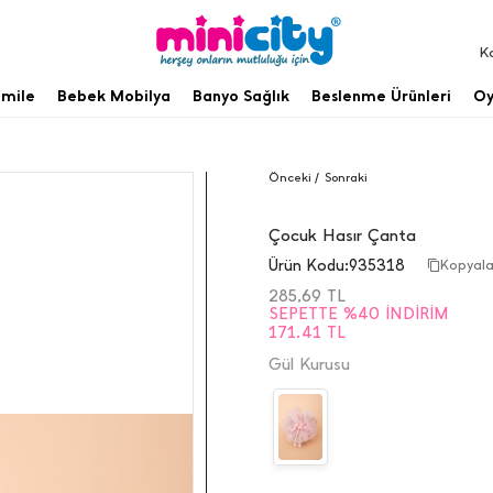
K
mile
Bebek Mobilya
Banyo Sağlık
Beslenme Ürünleri
Oy
Önceki /
Sonraki
Çocuk Hasır Çanta
Ürün Kodu:
935318
Kopyal
285,69
TL
SEPETTE %40 İNDIRIM
171.41 TL
Gül Kurusu