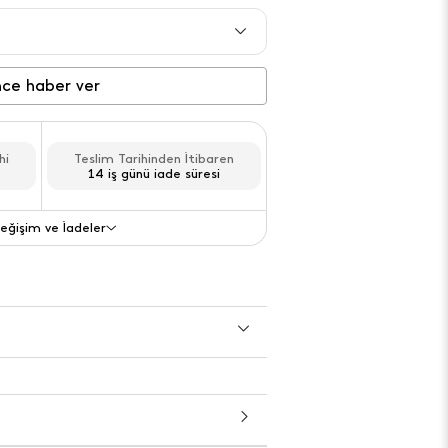
Gelince haber ver
nce haber ver
hi
Teslim Tarihinden İtibaren
14 iş günü iade süresi
eğişim ve İadeler
Değişim ve İade