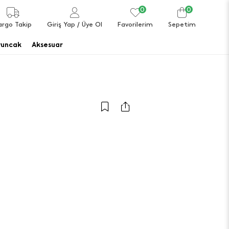
0
0
argo Takip
Giriş Yap
/ Üye Ol
Favorilerim
Sepetim
uncak
Aksesuar
a