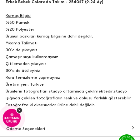
Erkek Bebek Colarado Takım - 254017 (9-24 Ay)
Kumaş Bilgisi
%80 Pamuk
%20 Polyester
Ürünün baskıları kumaş bilgisine dahil değildir.
Yıkama Talimatı
30'c de yıkayınız
Çamaşır suyu kullanmayınız
Çitilemeden yıkayınız
30'c de ütüleyiniz
Kuru temizleme yapmayınız
Üretim yeri: Türkiye
Ürünlerin fotoğrafları stüdyo ortamında çekilmektedir,stüdyo
ışığında çekilen fotoğrafların renk ve dokusu farkılık gösterebilir
Fotoğrafta ki aksesuarlar ürüne dahil değildir.
×
🤩
HAFTANIN
ÜRÜNÜ
Ödeme Seçenekleri