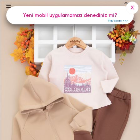
(
0
)
X
Yeni mobil uygulamamızı denediniz mi?
Play Store >>>