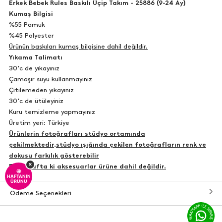
Erkek Bebek Rules Baskılı Üçip Takım - 25886 (9-24 Ay)
Kumaş Bilgisi
%55 Pamuk
%45 Polyester
Ürünün baskıları kumaş bilgisine dahil değildir.
Yıkama Talimatı
30'c de yıkayınız
Çamaşır suyu kullanmayınız
Çitilemeden yıkayınız
30'c de ütüleyiniz
Kuru temizleme yapmayınız
Üretim yeri: Türkiye
Ürünlerin fotoğrafları stüdyo ortamında
çekilmektedir,stüdyo ışığında çekilen fotoğrafların renk ve
dokusu farkılık gösterebilir
×
Fotoğrafta ki aksesuarlar ürüne dahil değildir.
🤩
HAFTANIN
ÜRÜNÜ
Ödeme Seçenekleri