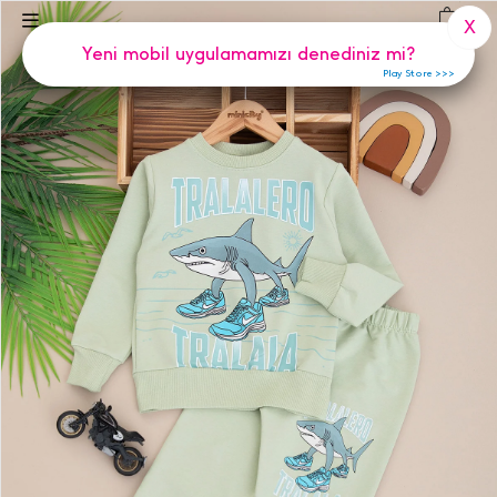
(
0
)
X
Yeni mobil uygulamamızı denediniz mi?
Play Store >>>