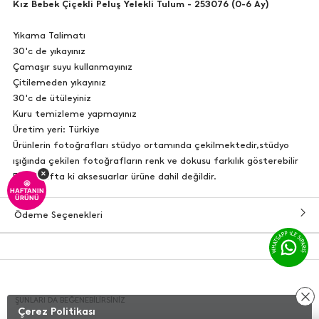
Kız Bebek Çiçekli Peluş Yelekli Tulum - 253076 (0-6 Ay)
Yıkama Talimatı
30'c de yıkayınız
Çamaşır suyu kullanmayınız
Çitilemeden yıkayınız
30'c de ütüleyiniz
Kuru temizleme yapmayınız
Üretim yeri: Türkiye
Ürünlerin fotoğrafları stüdyo ortamında çekilmektedir,stüdyo
ışığında çekilen fotoğrafların renk ve dokusu farkılık gösterebilir
×
Fotoğrafta ki aksesuarlar ürüne dahil değildir.
🤩
HAFTANIN
ÜRÜNÜ
Ödeme Seçenekleri
ŞUNLARI DA BEĞENEBILIRSINIZ
Çerez Politikası