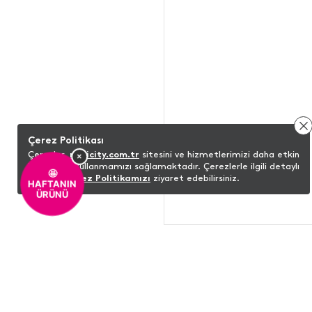
Çerez Politikası
Çerezler,
minicity.com.tr
sitesini ve hizmetlerimizi daha etkin
×
bir şekilde kullanmamızı sağlamaktadır. Çerezlerle ilgili detaylı
🤩
bilgi için
Çerez Politikamızı
ziyaret edebilirsiniz.
HAFTANIN
ÜRÜNÜ
ŞUNLARI DA BEĞENEBILIRSINIZ