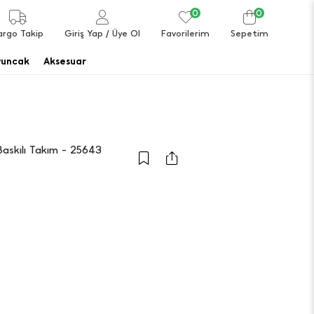
0
0
argo Takip
Giriş Yap
/ Üye Ol
Favorilerim
Sepetim
uncak
Aksesuar
askılı Takım - 25643