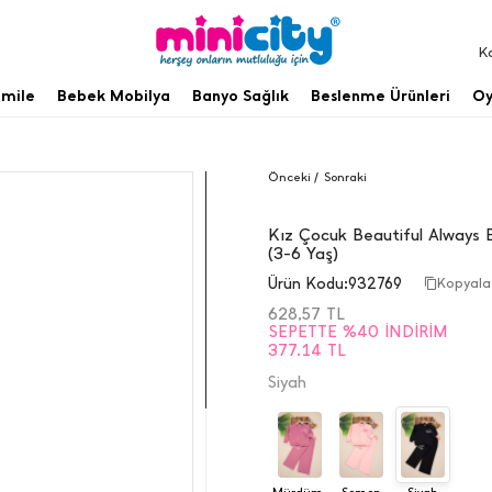
K
mile
Bebek Mobilya
Banyo Sağlık
Beslenme Ürünleri
Oy
Önceki /
Sonraki
Kız Çocuk Beautiful Always B
(3-6 Yaş)
Ürün Kodu:
932769
Kopyala
628,57
TL
SEPETTE %40 İNDIRIM
377.14 TL
Siyah