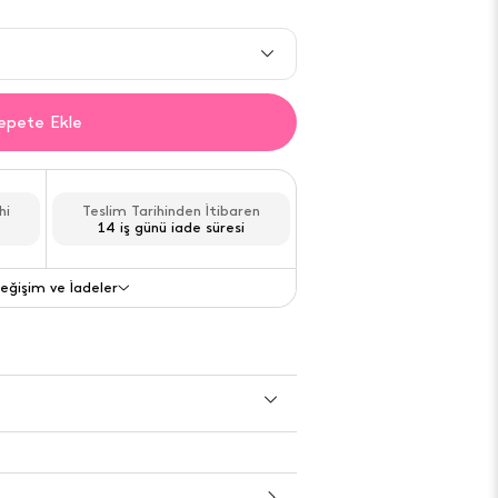
Gelince haber ver
epete Ekle
Son
2
adet acele et!
Gelince haber ver
hi
Teslim Tarihinden İtibaren
14 iş günü iade süresi
Gelince haber ver
eğişim ve İadeler
Değişim ve İade