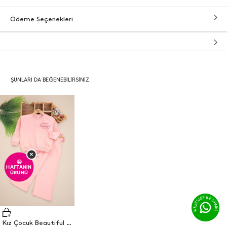
Ödeme Seçenekleri
ŞUNLARI DA BEĞENEBILIRSINIZ
×
🤩
HAFTANIN
ÜRÜNÜ
Kız Çocuk Beautiful Always Baskılı Takım - 25643 (3-6 Yaş)