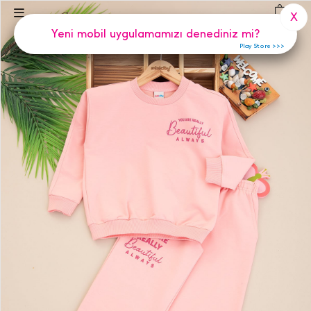
(
0
)
X
Yeni mobil uygulamamızı denediniz mi?
Play Store >>>