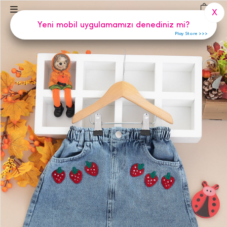
(
0
)
X
Yeni mobil uygulamamızı denediniz mi?
Play Store >>>