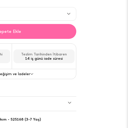
Gelince haber ver
epete Ekle
Gelince haber ver
Gelince haber ver
hi
Teslim Tarihinden İtibaren
14 iş günü iade süresi
Son
1
adet acele et!
eğişim ve İadeler
Gelince haber ver
Değişim ve İade
kım - 525168 (3-7 Yaş)