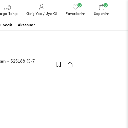
0
0
argo Takip
Giriş Yap
/ Üye Ol
Favorilerim
Sepetim
uncak
Aksesuar
kım - 525168 (3-7
a