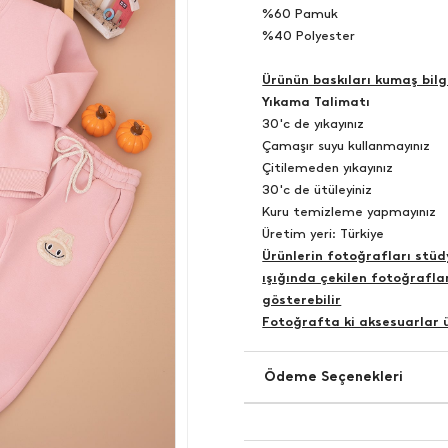
%60 Pamuk
%40 Polyester
Ürünün baskıları kumaş bilgi
Yıkama Talimatı
30'c de yıkayınız
Çamaşır suyu kullanmayınız
Çitilemeden yıkayınız
30'c de ütüleyiniz
Kuru temizleme yapmayınız
Üretim yeri: Türkiye
Ürünlerin fotoğrafları stü
ışığında çekilen fotoğraflar
gösterebilir
Fotoğrafta ki aksesuarlar ü
Ödeme Seçenekleri