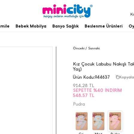
K
mile
Bebek Mobilya
Banyo Sağlık
Beslenme Ürünleri
Oy
Önceki /
Sonraki
Kız Çocuk Labubu Nakışlı Ta
Yaş)
Ürün Kodu:
944637
Kopyal
914,28
TL
SEPETTE %40 İNDIRIM
548.57 TL
Pudra