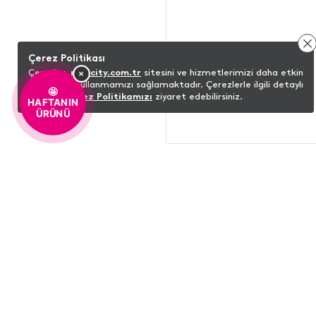
Çerez Politikası
×
Çerezler,
minicity.com.tr
sitesini ve hizmetlerimizi daha etkin
bir şekilde kullanmamızı sağlamaktadır. Çerezlerle ilgili detaylı
🤩
bilgi için
Çerez Politikamızı
ziyaret edebilirsiniz.
HAFTANIN
ÜRÜNÜ
ŞUNLARI DA BEĞENEBILIRSINIZ