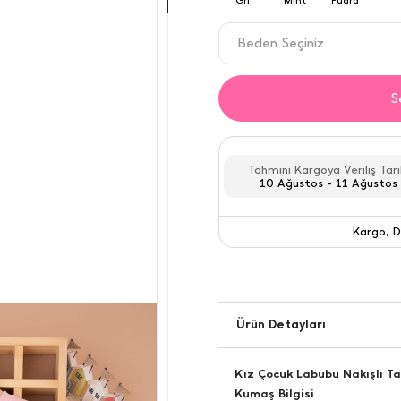
Beden Seçiniz
2-3 YAŞ
S
3-4 YAŞ
4-5 YAŞ
Tahmini Kargoya Veriliş Tari
10 Ağustos - 11 Ağustos
5-6 YAŞ
Kargo, D
6-7 YAŞ
Kargo
Ürün Detayları
Kız Çocuk Labubu Nakışlı Ta
Kumaş Bilgisi