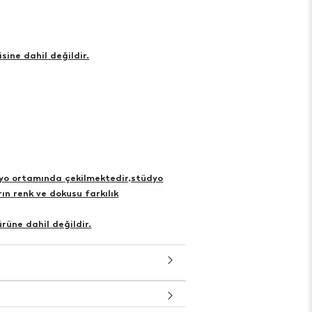
sine dahil değildir.
dyo ortamında çekilmektedir,stüdyo
ın renk ve dokusu farkılık
rüne dahil değildir.