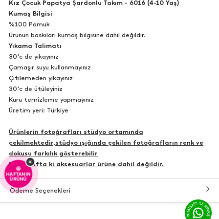
Kız Çocuk Papatya Şardonlu Takım - 6016 (4-10 Yaş)
Kumaş Bilgisi
%100 Pamuk
Ürünün baskıları kumaş bilgisine dahil değildir.
Yıkama Talimatı
30'c de yıkayınız
Çamaşır suyu kullanmayınız
Çitilemeden yıkayınız
30'c de ütüleyiniz
Kuru temizleme yapmayınız
Üretim yeri: Türkiye
Ürünlerin fotoğrafları stüdyo ortamında
çekilmektedir,stüdyo ışığında çekilen fotoğrafların renk ve
dokusu farkılık gösterebilir
×
Fotoğrafta ki aksesuarlar ürüne dahil değildir.
🤩
HAFTANIN
ÜRÜNÜ
Ödeme Seçenekleri