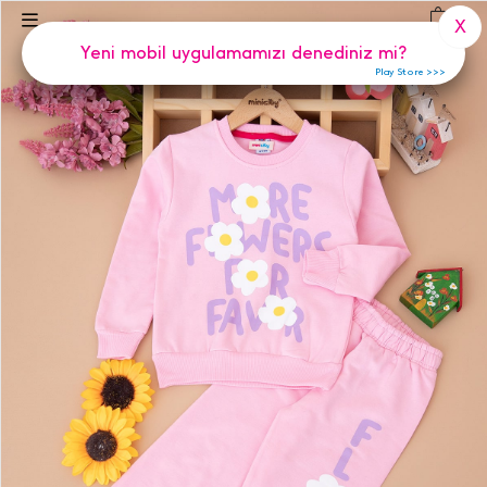
(
0
)
X
Yeni mobil uygulamamızı denediniz mi?
Play Store >>>