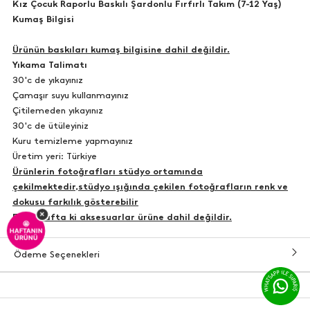
Kız Çocuk Raporlu Baskılı Şardonlu Fırfırlı Takım (7-12 Yaş)
Kumaş Bilgisi
Ürünün baskıları kumaş bilgisine dahil değildir.
Yıkama Talimatı
30'c de yıkayınız
Çamaşır suyu kullanmayınız
Çitilemeden yıkayınız
30'c de ütüleyiniz
Kuru temizleme yapmayınız
Üretim yeri: Türkiye
Ürünlerin fotoğrafları stüdyo ortamında
çekilmektedir,stüdyo ışığında çekilen fotoğrafların renk ve
dokusu farkılık gösterebilir
×
Fotoğrafta ki aksesuarlar ürüne dahil değildir.
🤩
HAFTANIN
ÜRÜNÜ
Ödeme Seçenekleri