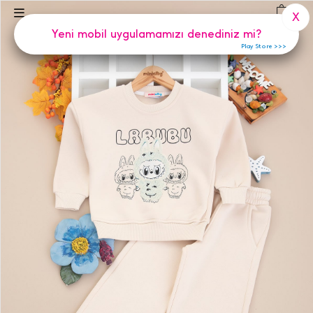
(
0
)
X
Yeni mobil uygulamamızı denediniz mi?
Play Store >>>