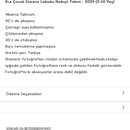
Kız Çocuk Süzene Labubu Nakışlı Takım - 5039 (3-10 Yaş)
Yıkama Talimatı
30'c de yıkayınız
Çamaşır suyu kullanmayınız
Çitilemeden yıkayınız
30'c de ütüleyiniz
Kuru temizleme yapmayınız
Üretim yeri: Türkiye
Ürünlerin fotoğrafları stüdyo ortamında çekilmektedir,stüdyo
ışığında çekilen fotoğrafların renk ve dokusu farkılık gösterebilir
Fotoğrafta ki aksesuarlar ürüne dahil değildir.
Ödeme Seçenekleri
ŞUNLARI DA BEĞENEBILIRSINIZ