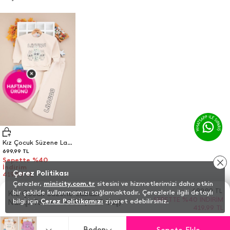
×
🤩
HAFTANIN
ÜRÜNÜ
Kız Çocuk Süzene Labubu Nakışlı Takım - 5039 (3-10 Yaş)
699,99
TL
Sepette %40
İndirim
Çerez Politikası
419.99 TL
Çerezler,
minicity.com.tr
sitesini ve hizmetlerimizi daha etkin
699,99
TL
bir şekilde kullanmamızı sağlamaktadır. Çerezlerle ilgili detaylı
Kız Çocuk Süzene Labubu
SEPETTE %40 İNDIRIM
bilgi için
Çerez Politikamızı
ziyaret edebilirsiniz.
Nakışlı Takım - 5039 (3-10 Yaş)
419.99 TL
Sepete Ekle
Beden