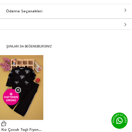
Ödeme Seçenekleri
ŞUNLARI DA BEĞENEBILIRSINIZ
×
🤩
HAFTANIN
ÜRÜNÜ
Kız Çocuk Taşlı Fiyonk Nakışlı Takım (3-10 Yaş)