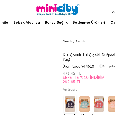
K
mile
Bebek Mobilya
Banyo Sağlık
Beslenme Ürünleri
Oy
Önceki /
Sonraki
Kız Çocuk Tül Çiçekli Düğmel
Yaş)
Ürün Kodu:
944618
Kopyal
471,42
TL
SEPETTE %40 İNDIRIM
282.85 TL
Antrasit