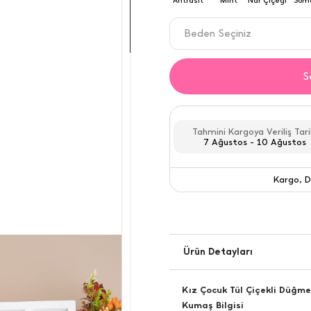
Beden Seçiniz
2-3 YAŞ
S
3-4 YAŞ
4-5 YAŞ
Tahmini Kargoya Veriliş Tari
7 Ağustos - 10 Ağustos
5-6 YAŞ
Kargo, D
6-7 YAŞ
Kargo
Ürün Detayları
Kız Çocuk Tül Çiçekli Düğmel
Kumaş Bilgisi