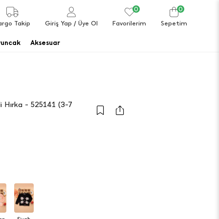
0
0
argo Takip
Giriş Yap
/ Üye Ol
Favorilerim
Sepetim
uncak
Aksesuar
i Hırka - 525141 (3-7
a