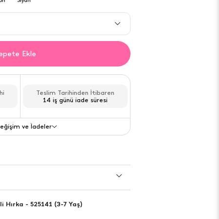
Son
4
adet acele et!
epete Ekle
Son
2
adet acele et!
Son
1
adet acele et!
hi
Teslim Tarihinden İtibaren
14 iş günü iade süresi
Gelince haber ver
eğişim ve İadeler
Gelince haber ver
Değişim ve İade
i Hırka - 525141 (3-7 Yaş)