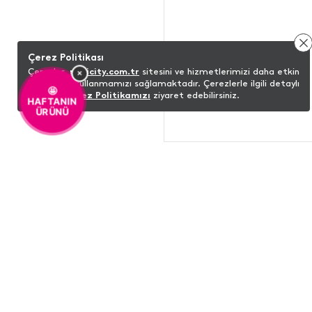
Çerez Politikası
×
Çerezler,
minicity.com.tr
sitesini ve hizmetlerimizi daha etkin
bir şekilde kullanmamızı sağlamaktadır. Çerezlerle ilgili detaylı
🤩
bilgi için
Çerez Politikamızı
ziyaret edebilirsiniz.
HAFTANIN
ÜRÜNÜ
ŞUNLARI DA BEĞENEBILIRSINIZ