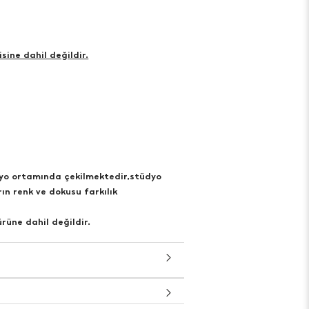
sine dahil değildir.
dyo ortamında çekilmektedir,stüdyo
ın renk ve dokusu farkılık
rüne dahil değildir.