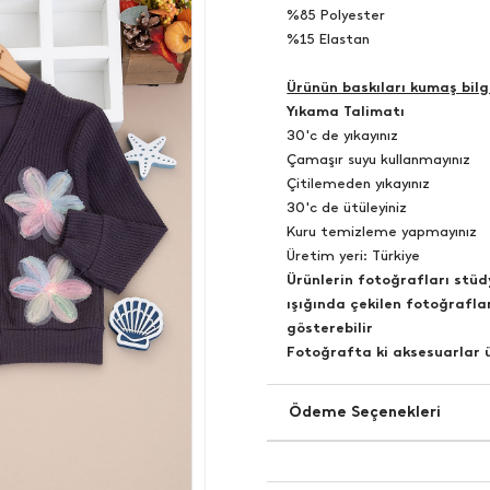
%85 Polyester
%15 Elastan
Ürünün baskıları kumaş bilgi
Yıkama Talimatı
30'c de yıkayınız
Çamaşır suyu kullanmayınız
Çitilemeden yıkayınız
30'c de ütüleyiniz
Kuru temizleme yapmayınız
Üretim yeri: Türkiye
Ürünlerin fotoğrafları stü
ışığında çekilen fotoğraflar
gösterebilir
Fotoğrafta ki aksesuarlar ü
Ödeme Seçenekleri