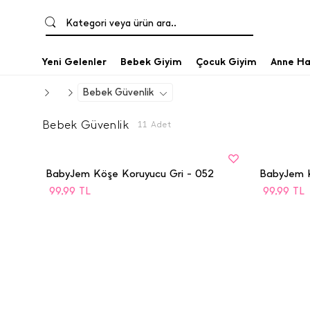
Kategori veya ürün ara..
Yeni Gelenler
Bebek Giyim
Çocuk Giyim
Anne Ha
Bebek Güvenlik
Bebek Güvenlik
11
Adet
BEDEN
BEDEN
STD
STD
BabyJem Köşe Koruyucu Gri - 052
BabyJem K
99,99
TL
99,99
TL