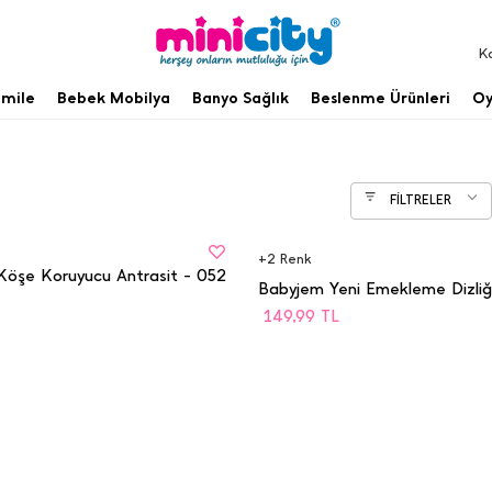
K
mile
Bebek Mobilya
Banyo Sağlık
Beslenme Ürünleri
Oy
FİLTRELER
BEDEN
STD
+
2
Renk
öşe Koruyucu Antrasit - 052
Babyjem Yeni Emekleme Dizliğ
149,99
TL