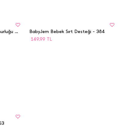
BEDEN
STD
BabyJem Bebek Arabası Yağmurluğu Ftalatsız - 205
BabyJem Bebek Sırt Desteği - 384
149,99
TL
53