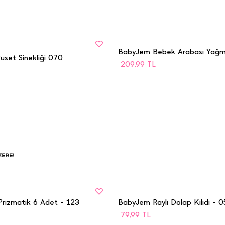
BEDEN
STD
set Sinekliği 070
209,99
TL
BEDEN
kenmek
STD
ere
rizmatik 6 Adet - 123
BabyJem Raylı Dolap Kilidi - 0
79,99
TL