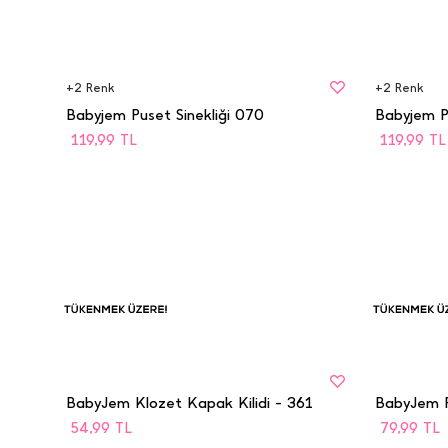
BEDEN
BEDEN
STD
STD
+
2
Renk
+
2
Renk
Babyjem Puset Sinekliği 070
Babyjem Pu
119,99
TL
119,99
TL
BEDEN
BEDEN
Tükenmek
Tü
STD
STD
Üzere
Üz
BabyJem Klozet Kapak Kilidi - 361
BabyJem P
54,99
TL
79,99
TL