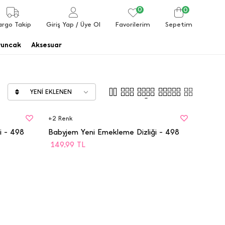
0
0
Favorilerim
argo Takip
Giriş Yap
/ Üye Ol
Sepetim
uncak
Aksesuar
YENI EKLENEN
BEDEN
STD
+
2
Renk
i - 498
Babyjem Yeni Emekleme Dizliği - 498
149,99
TL