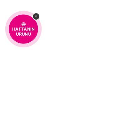
×
🤩
HAFTANIN
ÜRÜNÜ
%100 MÜŞTERİ
KOLAY 
MEMNUNİYETİ
MÜŞTERI HIZMETLERI
0850 259 01 10
Kurumsal
Hakkımızda